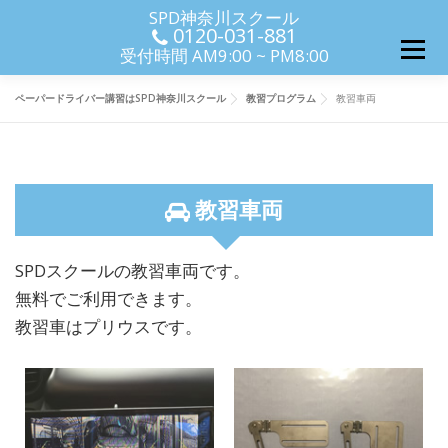
コンテンツへスキップ
SPD神奈川スクール
0120-031-881
メニ
メニュ
受付時間 AM9:00 ~ PM8:00
ペーパードライバー講習はSPD神奈川スクール
教習プログラム
教習車両
教習車両
SPDスクールの教習車両です。
無料でご利用できます。
教習車はプリウスです。