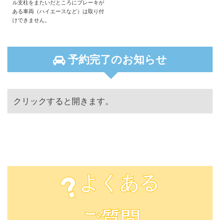
ル支柱をまたいだところにブレーキが
ある車両（ハイエースなど）は取り付
けできません。
予約完了のお知らせ
クリックすると開きます。
８月 ９日 日曜日 予約完了状況
08/09
８月 ８日 土曜日 予約完了状況
08/08
８月 ７日 金曜日 予約完了状況
08/07
よくある
８月 ６日 木曜日 予約完了状況
08/06
８月 ５日 水曜日 予約完了状況
08/05
ご質問