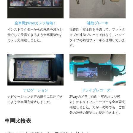
全車両3Wayカメラ装備！
補助ブレーキ
インストラクターからの死角を減らし
操作性・安全性を考慮して、フットタ
安心して受講できるよう全車両3Way
イプの補助ブレーキではなく、ハンド
カメラ完備致しました。
タイプの補助ブレーキを使用していま
す。
ナビゲーション
ドライブレコーダー
ナビゲーション走行の練習に活用でき
2Wayカメラ（前面・室内および後
るよう全車両完備致しました。
方）のドライブレコーダーを全車両完
備致しました。万が一の時でも、ご自
分の運転の確認にも使用できます。
車両比較表