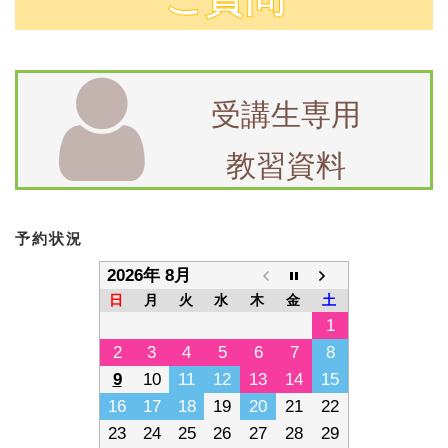
８月 ４日 火曜日 予約完了状況
08/04
８月 ３日 月曜日 予約完了状況
08/03
８月 ２日 日曜日 予約完了状況
08/02
受講生専用
８月 １日 土曜日 予約完了状況
08/01
７月３１日 金曜日 予約完了状況
07/31
教習資料
予約状況
2026年 8月
日
月
火
水
木
金
土
1
2
3
4
5
6
7
8
9
10
11
12
13
14
15
16
17
18
19
20
21
22
23
24
25
26
27
28
29