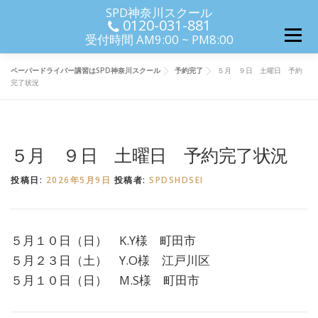
コンテンツへスキップ
SPD神奈川スクール
0120-031-881
メニ
メニュ
受付時間 AM9:00 ~ PM8:00
ペーパードライバー講習はSPD神奈川スクール
予約完了
５月 ９日 土曜日 予約
完了状況
５月 ９日 土曜日 予約完了状況
投稿日:
2026年5月9日
投稿者:
SPDSHDSEI
５月１０日（日） K.Y様 町田市
５月２３日（土） Y.O様 江戸川区
５月１０日（日） M.S様 町田市