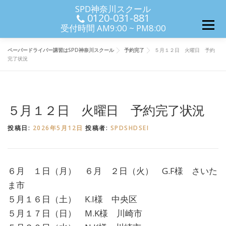
コンテンツへスキップ
SPD神奈川スクール
0120-031-881
メニ
メニュ
受付時間 AM9:00 ~ PM8:00
ペーパードライバー講習はSPD神奈川スクール
予約完了
５月１２日 火曜日 予約
完了状況
５月１２日 火曜日 予約完了状況
投稿日:
2026年5月12日
投稿者:
SPDSHDSEI
６月 １日（月） ６月 ２日（火） G.F様 さいた
ま市
５月１６日（土） K.I様 中央区
５月１７日（日） M.K様 川崎市