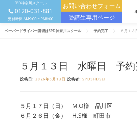
SPD神奈川スクール
コンテンツへスキップ
お問い合わせフォーム
0120-031-881
受講生専用ページ
受付時間 AM9:00 ~ PM8:00
ペーパードライバー講習はSPD神奈川スクール
予約完了
５月１３
５月１３日 水曜日 予約
投稿日:
2026年5月13日
投稿者:
SPDSHDSEI
５月１７日（日） M.O様 品川区
６月２６日（金） H.S様 町田市